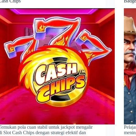
Cash Chips
Badge
Temukan pola cuan stabil untuk jackpot mengalir
Pelaja
di Slot Cash Chips dengan strategi efektif dan
menin