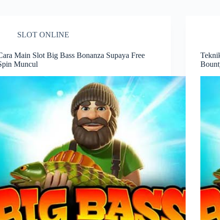
SLOT ONLINE
Cara Main Slot Big Bass Bonanza Supaya Free
Teknik
Spin Muncul
Bount