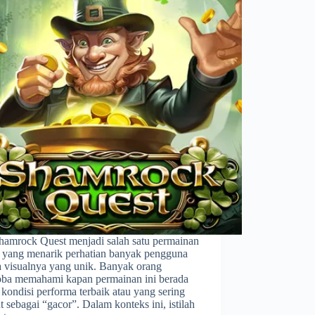
Shamrock Quest menjadi salah satu permainan
al yang menarik perhatian banyak pengguna
a visualnya yang unik. Banyak orang
ba memahami kapan permainan ini berada
kondisi performa terbaik atau yang sering
t sebagai “gacor”. Dalam konteks ini, istilah