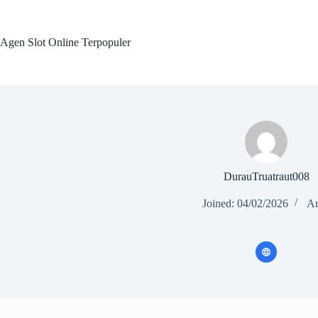
Skip
to
content
Agen Slot Online Terpopuler
DurauTruatraut008
Joined: 04/02/2026
Ar