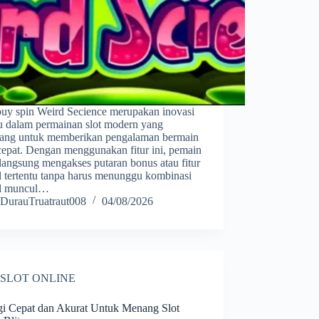
 buy spin Weird Secience merupakan inovasi
ru dalam permainan slot modern yang
cang untuk memberikan pengalaman bermain
cepat. Dengan menggunakan fitur ini, pemain
langsung mengakses putaran bonus atau fitur
l tertentu tanpa harus menunggu kombinasi
l muncul…
DurauTruatraut008
04/08/2026
SLOT ONLINE
egi Cepat dan Akurat Untuk Menang Slot