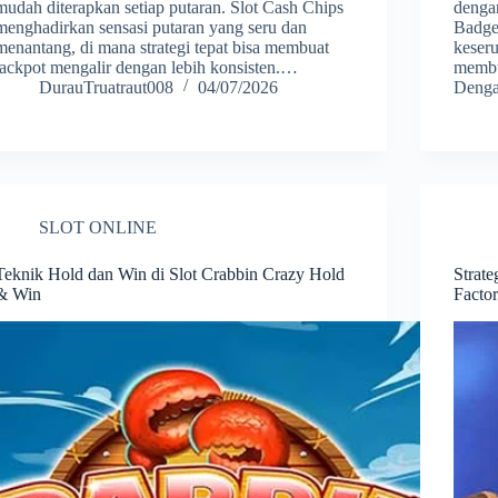
mudah diterapkan setiap putaran. Slot Cash Chips
dengan
menghadirkan sensasi putaran yang seru dan
Badge
menantang, di mana strategi tepat bisa membuat
keseru
jackpot mengalir dengan lebih konsisten.…
membu
DurauTruatraut008
04/07/2026
Denga
SLOT ONLINE
Teknik Hold dan Win di Slot Crabbin Crazy Hold
Strat
& Win
Facto