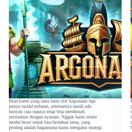
Buat kamu yang suka main slot Argonauts tapi
punya modal terbatas, sebenarnya masih ada
banyak cara supaya tetap bisa menikmati
permainan dengan nyaman. Nggak harus selalu
modal besar untuk bisa bertahan lama, yang
penting adalah bagaimana kamu mengatur strategi