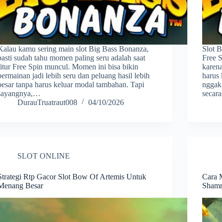
Kalau kamu sering main slot Big Bass Bonanza,
Slot B
pasti sudah tahu momen paling seru adalah saat
Free S
fitur Free Spin muncul. Momen ini bisa bikin
karena
permainan jadi lebih seru dan peluang hasil lebih
harus
besar tanpa harus keluar modal tambahan. Tapi
nggak
sayangnya,…
secar
DurauTruatraut008
04/10/2026
SLOT ONLINE
Strategi Rtp Gacor Slot Bow Of Artemis Untuk
Cara 
Menang Besar
Shamr